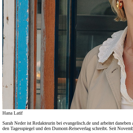
Hana Latif
Sarah Neder ist Redakteurin bei evangelisch.de und arbeitet daneben 
den Tagesspiegel und den Dumont-Reiseverlag schreibt. Seit Novemb