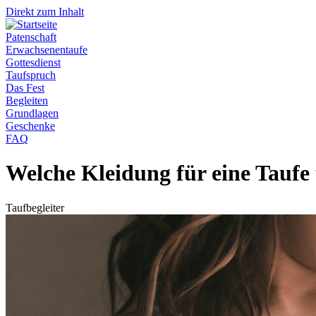
Direkt zum Inhalt
Patenschaft
Erwachsenentaufe
Gottesdienst
Taufspruch
Das Fest
Begleiten
Grundlagen
Geschenke
FAQ
Welche Kleidung für eine Taufe
Taufbegleiter