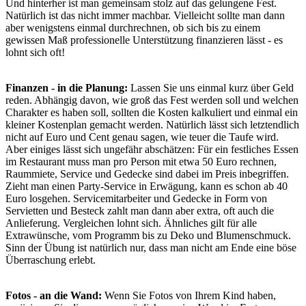
Und hinterher ist man gemeinsam stolz auf das gelungene Fest.
Natürlich ist das nicht immer machbar. Vielleicht sollte man dann
aber wenigstens einmal durchrechnen, ob sich bis zu einem
gewissen Maß professionelle Unterstützung finanzieren lässt - es
lohnt sich oft!
Finanzen - in die Planung:
Lassen Sie uns einmal kurz über Geld
reden. Abhängig davon, wie groß das Fest werden soll und welchen
Charakter es haben soll, sollten die Kosten kalkuliert und einmal ein
kleiner Kostenplan gemacht werden. Natürlich lässt sich letztendlich
nicht auf Euro und Cent genau sagen, wie teuer die Taufe wird.
Aber einiges lässt sich ungefähr abschätzen: Für ein festliches Essen
im Restaurant muss man pro Person mit etwa 50 Euro rechnen,
Raummiete, Service und Gedecke sind dabei im Preis inbegriffen.
Zieht man einen Party-Service in Erwägung, kann es schon ab 40
Euro losgehen. Servicemitarbeiter und Gedecke in Form von
Servietten und Besteck zahlt man dann aber extra, oft auch die
Anlieferung. Vergleichen lohnt sich. Ähnliches gilt für alle
Extrawünsche, vom Programm bis zu Deko und Blumenschmuck.
Sinn der Übung ist natürlich nur, dass man nicht am Ende eine böse
Überraschung erlebt.
Fotos - an die Wand:
Wenn Sie Fotos von Ihrem Kind haben,