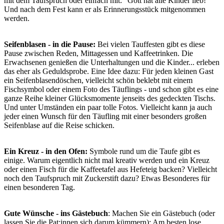
mit dem Taufspruch oder einfach mit: "Gott hat alle Kinder lieb!"
Und nach dem Fest kann er als Erinnerungsstück mitgenommen
werden.
Seifenblasen - in die Pause:
Bei vielen Tauffesten gibt es diese
Pause zwischen Reden, Mittagessen und Kaffeetrinken. Die
Erwachsenen genießen die Unterhaltungen und die Kinder... erleben
das eher als Geduldsprobe. Eine Idee dazu: Für jeden kleinen Gast
ein Seifenblasendöschen, vielleicht schön beklebt mit einem
Fischsymbol oder einem Foto des Täuflings - und schon gibt es eine
ganze Reihe kleiner Glücksmomente jenseits des gedeckten Tischs.
Und unter Umständen ein paar tolle Fotos. Vielleicht kann ja auch
jeder einen Wunsch für den Täufling mit einer besonders großen
Seifenblase auf die Reise schicken.
Ein Kreuz - in den Ofen:
Symbole rund um die Taufe gibt es
einige. Warum eigentlich nicht mal kreativ werden und ein Kreuz
oder einen Fisch für die Kaffeetafel aus Hefeteig backen? Vielleicht
noch den Taufspruch mit Zuckerstift dazu? Etwas Besonderes für
einen besonderen Tag.
Gute Wünsche - ins Gästebuch
: Machen Sie ein Gästebuch (oder
lassen Sie die Pat:innen sich darum kümmern): Am besten lose