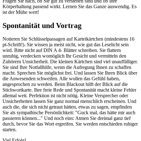
Fragen Sie nach, ob Sie gut zu verstehen sind und ob Ihre
Körperhaltung passend wirkt. Lernen Sie das Ganze auswendig. Es
ist der Mühe wert!
Spontanität und Vortrag
Notieren Sie Schlüsselpassagen auf Karteikärtchen (mindestens 16
pt-Schrift!). Sie wissen ja meist nicht, wie gut das Leselicht sein
wird. Bitte nicht auf DIN A 4- Blätter schreiben. Sie flattern
unruhig, verdecken womöglich Ihr Gesicht und vermitteln den
Zuhörern Unsicherheit. Die kleinen Kärtchen sind viel unauffälliger.
Sie sind Ihre Notfallhilfe, wenn die Aufregung Ihnen zu schaffen
macht. Sprechen Sie möglichst frei. Und lassen Sie Ihren Blick über
die Anwesenden schweifen. Alle wollen das Gefühl haben,
angesprochen zu werden. Beim Blackout hilft der Blick auf die
Stichwortkarte. Ihre freie Rede und Spontanität macht kleine Fehler
allemal wett. Perfektion ist nicht nötig. Kleine Versprecher oder
Unsicherheiten lassen Sie ganz normal menschlich erscheinen. Und
auch die, die sich nicht getraut hätten, etwas zu sagen, empfinden
Sie als sympathische Persönlichkeit: "Guck mal, das hätte mir auch
passieren können..." Und noch eins: Atmen Sie dreimal ganz tief
durch, bevor Sie das Wort ergreifen. Sie werden entschieden ruhiger
starten.
Viel Erfolg!