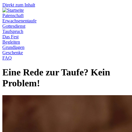
Direkt zum Inhalt
Patenschaft
Erwachsenentaufe
Gottesdienst
Taufspruch
Das Fest
Begleiten
Grundlagen
Geschenke
FAQ
Eine Rede zur Taufe? Kein
Problem!