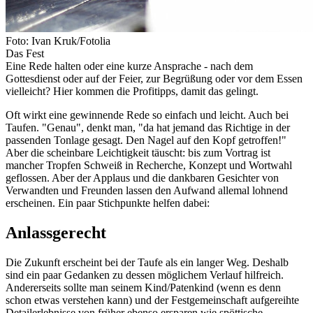
Foto: Ivan Kruk/Fotolia
Das Fest
Eine Rede halten oder eine kurze Ansprache - nach dem
Gottesdienst oder auf der Feier, zur Begrüßung oder vor dem Essen
vielleicht? Hier kommen die Profitipps, damit das gelingt.
Oft wirkt eine gewinnende Rede so einfach und leicht. Auch bei
Taufen. "Genau", denkt man, "da hat jemand das Richtige in der
passenden Tonlage gesagt. Den Nagel auf den Kopf getroffen!"
Aber die scheinbare Leichtigkeit täuscht: bis zum Vortrag ist
mancher Tropfen Schweiß in Recherche, Konzept und Wortwahl
geflossen. Aber der Applaus und die dankbaren Gesichter von
Verwandten und Freunden lassen den Aufwand allemal lohnend
erscheinen. Ein paar Stichpunkte helfen dabei:
Anlassgerecht
Die Zukunft erscheint bei der Taufe als ein langer Weg. Deshalb
sind ein paar Gedanken zu dessen möglichem Verlauf hilfreich.
Andererseits sollte man seinem Kind/Patenkind (wenn es denn
schon etwas verstehen kann) und der Festgemeinschaft aufgereihte
Detailerlebnisse von früher ebenso ersparen wie spöttische