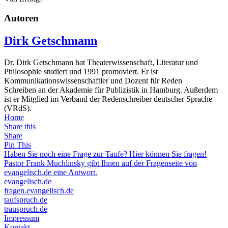
Autoren
Dirk Getschmann
Dr. Dirk Getschmann hat Theaterwissenschaft, Literatur und
Philosophie studiert und 1991 promoviert. Er ist
Kommunikationswissenschaftler und Dozent für Reden
Schreiben an der Akademie für Publizistik in Hamburg. Außerdem
ist er Mitglied im Verband der Redenschreiber deutscher Sprache
(VRdS).
Home
Share this
Share
Pin This
Haben Sie noch eine Frage zur Taufe? Hier können Sie fragen!
Pastor Frank Muchlinsky gibt Ihnen auf der Fragenseite von
evangelisch.de eine Antwort.
evangelisch.de
fragen.evangelisch.de
taufspruch.de
trauspruch.de
Impressum
Kontakt