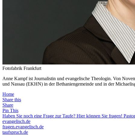
Fotofabrik Frankfurt
Anne Kampf ist Journalistin und evangelische Theologin. Von Novembe
und Nassau (EKHN) in der Bethaniengemeinde und in der Michaelis
Home
Share this
Share
Pin This
Haben Sie noch eine Frage zur Taufe? Hier können Sie fragen! Pastor
evangelisch.de
fragen.evangelisch.de
taufspruch.de