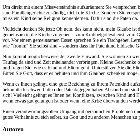
Um direkt mit einem Missverständnis aufzuräumen: Sie versprechen be
sind Familiengerichte zuständig, nicht die Kirche. Sondern Sie versp
muss ein Kind seine Religion kennenlernen. Dafür sind die Paten da.
Vielleicht denken Sie jetzt: Oh nein, das kann nicht, mein Glaube ist
gemeinsam in die Kirche zu gehen – zum Krabbelgottesdienst, zum G
vor. Vor einem gemeinsamen Essen sprechen Sie ein Tischgebet. Lerne
wie "fromm" Sie selbst sind – sondern dass Ihr Patenkind biblische G
Nun kommt möglicherweise der zweite Einwand: Sie wohnen zu weit w
Tauftag da sind und Zeit miteinander verbringen. Kleine Geschenke o
und fragen Sie, wie es Kind und Eltern geht. Unterstützen Sie die El
Bitten Sie Gott, dass er es behüten und ihm Glauben schenken möge.
Wenn es Ihnen gelingt, eine gute Beziehung zu Ihrem Patenkind aufzub
bekanntlich schwer. Patin oder Pate dagegen haben Abstand und sind d
sich! Vielleicht gelingt es Ihnen bei Konflikten, zwischen Kind und
wenn etwas gut gelungen ist oder wenn eine Krise überwunden werd
Einen verantwortungsvollen Umgang mit persönlichen Problemen und zw
gutes Verhältnis zu sich selbst, zu Gott und zu anderen Menschen zu p
Autoren