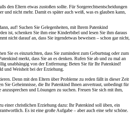
lls den Eltern etwas zustoßen sollte. Für Sorgerechtsentscheidungen
ger und nicht mehr. Damit es später auch weiß, was es glauben kann,
a dann, auf! Suchen Sie Gelegenheiten, mit Ihrem Patenkind
n ist, schenken Sie ihm eine Kinderbibel und lesen Sie ihm daraus
mt nicht darauf an, dass Sie irgendetwas beweisen – schon gar nicht,
n Sie es einzurichten, dass Sie zumindest zum Geburtstag oder zum
Patenkind merkt, dass Sie an es denken. Rufen Sie ab und zu mal an
llig unabhängig von der Entfernung: Beten Sie für Ihr Patenkind!
d und Weisheit bei der Erziehung.
ren. Denn mit den Eltern über Probleme zu reden fällt in dieser Zeit
n Sie Geheimnisse, die Ihr Patenkind Ihnen anvertraut, unbedingt für
ge anzusprechen und Lösungen zu suchen. Freuen Sie sich mit ihm,
einer christlichen Erziehung dazu: Ihr Patenkind soll üben, ein
rantwortlich. Es ist eine große Aufgabe – aber auch eine sehr schöne.