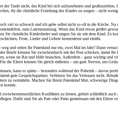
i der Taufe nicht, das Kind bei sich aufzunehmen und großzuziehen, fa
rechen, für die christliche Erziehung des Kindes zu sorgen – nicht weni
 doch viel zu schwach und ich gehe selbst nicht so oft in die Kirche. N
emeindefest, zum Laternenumzug. Wenn das Kind etwas größer geworde
n Sie christliche Kinderlieder und singen Sie sie mit dem Kind. Es kom
eschichten, Feste, Lieder und Gebete kennenlernt und einübt.
eg und sehen Ihr Patenkind nur ein, zwei Mal im Jahr? Dann versuche
der Briefe können Sie zwischendurch mit der Post schicken, damit Ihr 
tern, wenn sie Rat und Hilfe brauchen. Außerdem – ganz wichtig und vö
 Für die Eltern können Sie gleich mitbeten – um gute Nerven, um Gedul
auen, kann es später – besonders während der Pubertät – davon profitie
amit gute Gesprächspartner. Verletzen Sie das Vertrauen nicht. Behalte
 Eltern zu vermitteln. Machen Sie Ihrem Patenkind Mut, schwierige Din
en konnte.
ischenmenschlichen Konflikten zu lernen, gehört schließlich auch zu 
flegen. Dafür sind Sie als Pate oder Patin gemeinsam mit den Eltern ve